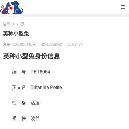
猫网
小宠
英种小型兔
发布: 2023年6月5日
1266
阅读
0
评论
英种小型兔身份信息
编 号：PET6064
英文名：Britannia Petite
性 格：活泼
祖 籍：波兰