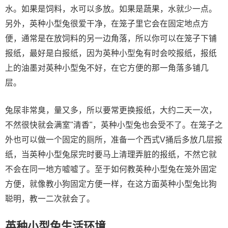
水。如果是饲料，水可以多放。如果是蔬果，水就少一点。
另外，英种小型兔很爱干净，在笼子里它会在固定地点方
便，通常是在放饲料的另一边角落，所以你可以在笼子下铺
报纸，最好是白报纸，因为英种小型兔有时会咬报纸，报纸
上的油墨对英种小型兔不好，在它方便的那一角落多铺几
层。
兔尿非常臭，量又多，所以要常更换报纸，大约二天一次，
不然很快就会满室"清香"，英种小型兔也会受不了。在笼子之
外也可以做一个固定的厕所，准备一个西式V捅后多放几层报
纸，当英种小型兔尿完时要马上清理弄脏的报纸，不然它就
不会在同一地方嘘嘘了。至于如何教英种小型兔在笼外固定
方便，就像教小狗固定方便一样，在这方面英种小型兔比狗
聪明，教一二次就会了。
英种小型兔生活环境