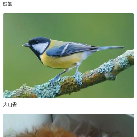
蝈蝈
大山雀