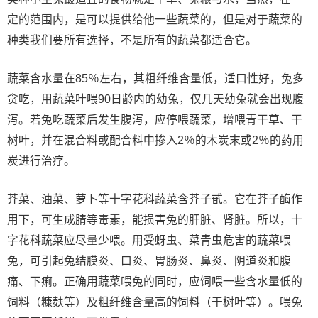
定的范围内，是可以提供给他一些蔬菜的，但是对于蔬菜的
种类我们要所有选择，不是所有的蔬菜都适合它。
蔬菜含水量在85％左右，其粗纤维含量低，适口性好，兔多
贪吃，用蔬菜叶喂90日龄内的幼兔，仅几天幼兔就会出现腹
泻。若兔吃蔬菜后发生腹泻，应停喂蔬菜，增喂青干草、干
树叶，并在混合料或配合料中掺入2％的木炭末或2％的药用
炭进行治疗。
芥菜、油菜、萝卜等十字花科蔬菜含芥子甙。它在芥子酶作
用下，可生成腈等毒素，能损害兔的肝脏、肾脏。所以，十
字花科蔬菜应尽量少喂。用受蚜虫、菜青虫危害的蔬菜喂
兔，可引起兔结膜炎、口炎、胃肠炎、鼻炎、阴道炎和腹
痛、下痢。正确用蔬菜喂兔的同时，应饲喂一些含水量低的
饲料（糠麸等）及粗纤维含量高的饲料（干树叶等）。喂兔