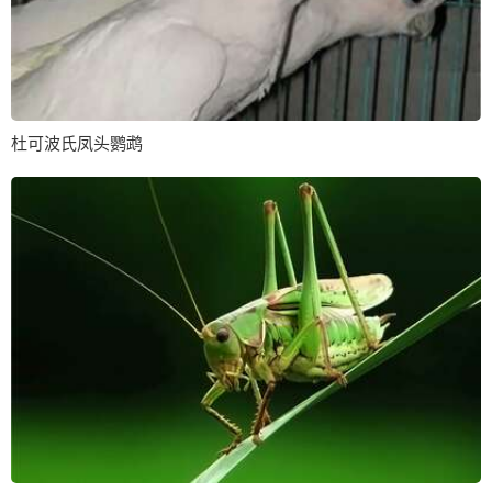
杜可波氏凤头鹦鹉