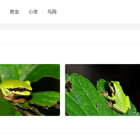
族
爬虫
小宠
鸟网