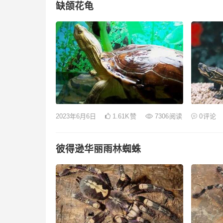
缺颌花龟
2023年6月6日
1.61K
赞
7306
阅读
0
评论
彼得逊华丽雨林蜘蛛