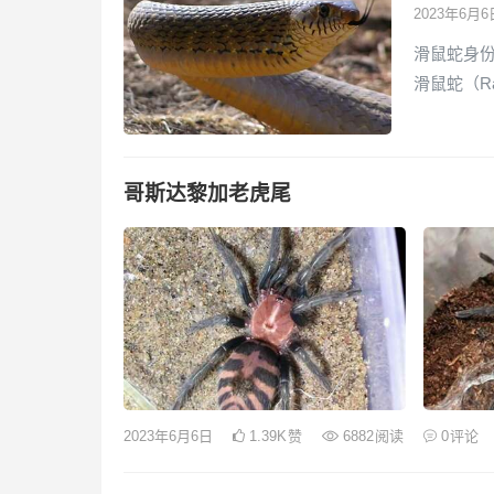
2023年6月
滑鼠蛇身份
滑鼠蛇（R
哥斯达黎加老虎尾
2023年6月6日
1.39K
赞
6882
阅读
0
评论