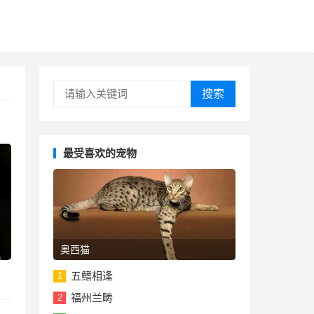
搜索
最受喜欢的宠物
奥西猫
五鳍相逢
1
福州兰畴
2