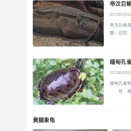
帝汶巨
2023年6月
帝汶巨蜥身
籍：印尼
缅甸孔
2023年6月
缅甸孔雀龟身
性 格：
黄腿象龟