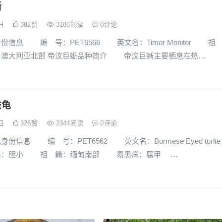
蜥
6日
382
赞
3186
阅读
0
评论
份信息 编 号：PET6566 英文名：Timor Monitor 
、澳大利亚北部 帝汶巨蜥品种简介 帝汶巨蜥主要栖息在热…
雀龟
6日
326
赞
2344
阅读
0
评论
份信息 编 号：PET6562 英文名：Burmese Eyed turlte
胆小 祖 籍：缅甸南部 易患病：腐甲 …