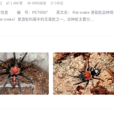
6日
1.46K
赞
6958
阅读
0
评论
信息 编 号：PET6587 英文名： Rat snake 滑鼠蛇品种
at snake）是游蛇科属中的无毒蛇之一。这种蛇主要分…