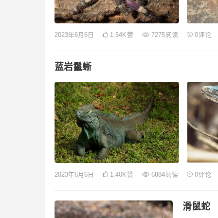
2023年6月6日
1.54K
赞
7275
阅读
0
评论
蓝岩鬣蜥
2023年6月6日
1.40K
赞
6884
阅读
0
评论
滑鼠蛇