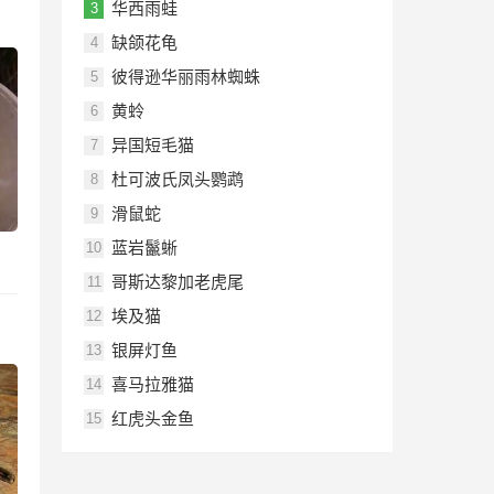
华西雨蛙
3
缺颌花龟
4
彼得逊华丽雨林蜘蛛
5
黄蛉
6
异国短毛猫
7
杜可波氏凤头鹦鹉
8
滑鼠蛇
9
蓝岩鬣蜥
10
哥斯达黎加老虎尾
11
埃及猫
12
银屏灯鱼
13
喜马拉雅猫
14
红虎头金鱼
15