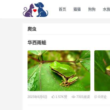
首页
猫猫
狗狗
水
爬虫
华西雨蛙
2023年6月6日
1.57K
赞
7315
阅读
0
评论