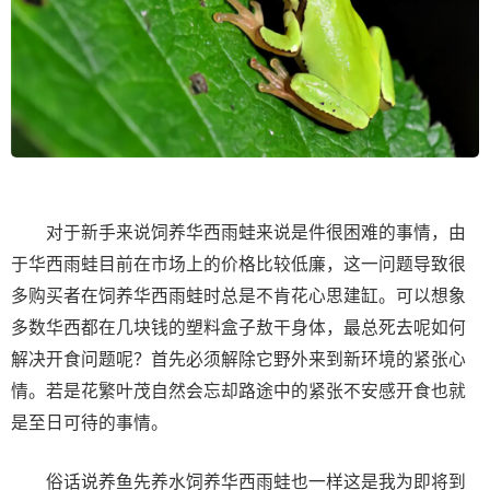
对于新手来说饲养华西雨蛙来说是件很困难的事情，由
于华西雨蛙目前在市场上的价格比较低廉，这一问题导致很
多购买者在饲养华西雨蛙时总是不肯花心思建缸。可以想象
多数华西都在几块钱的塑料盒子敖干身体，最总死去呢如何
解决开食问题呢？首先必须解除它野外来到新环境的紧张心
情。若是花繁叶茂自然会忘却路途中的紧张不安感开食也就
是至日可待的事情。
俗话说养鱼先养水饲养华西雨蛙也一样这是我为即将到