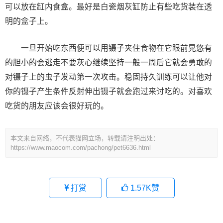
可以放在缸内食盒。最好是白瓷烟灰缸防止有些吃货装在透
明的盒子上。
一旦开始吃东西便可以用镊子夹住食物在它眼前晃悠有
的胆小的会逃走不要灰心继续坚持一般一周后它就会勇敢的
对镊子上的虫子发动第一次攻击。稳固持久训练可以让他对
你的镊子产生条件反射伸出镊子就会跑过来讨吃的。对喜欢
吃货的朋友应该会很好玩的。
本文来自网络，不代表猫网立场，转载请注明出处：
https://www.maocom.com/pachong/pet6636.html
打赏
1.57K
赞