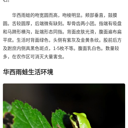
华西雨蛙的吻宽圆而高，吻棱明显。颊部垂直，鼓膜
圆。舌较圆厚，后端微有缺刻。犁骨齿两小团。指端有吸盘
和马蹄形横沟，趾端形态同指。背面皮肤光滑，腹面遍布扁
平疣。生活时背面绿色，头侧有紫灰及金黄条纹。股前后方
及跗庶内侧具黑色斑点，1-5枚不等。腹面乳白色。数量较
多，在农作区可消灭大量害虫。
华西雨蛙生活环境