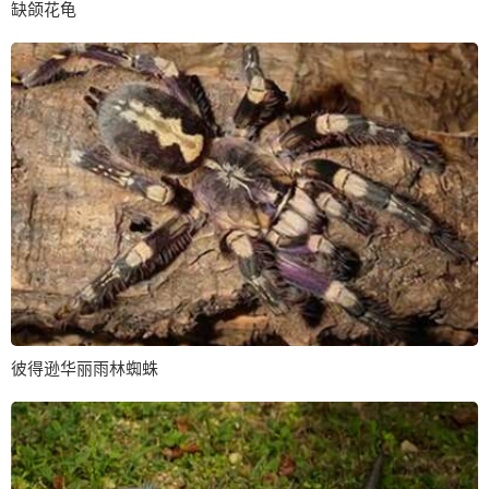
缺颌花龟
彼得逊华丽雨林蜘蛛