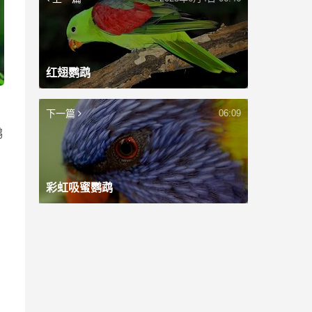
红翅鹦鹉
下一篇
06:09
鹦
彩虹吸蜜鹦鹉