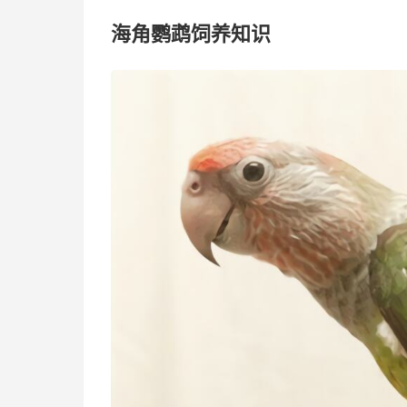
海角鹦鹉饲养知识