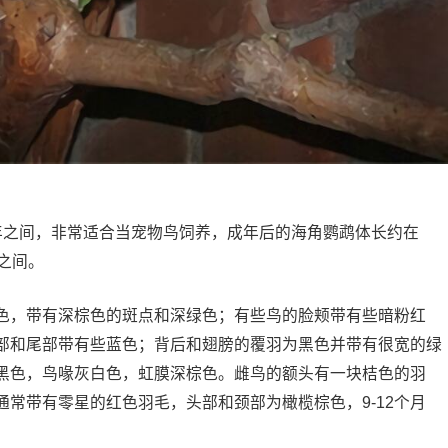
年之间，非常适合当宠物鸟饲养，成年后的海角鹦鹉体长约在
克之间。
，带有深棕色的斑点和深绿色；有些鸟的脸颊带有些暗粉红
部和尾部带有些蓝色；背后和翅膀的覆羽为黑色并带有很宽的绿
黑色，鸟喙灰白色，虹膜深棕色。雌鸟的额头有一块桔色的羽
常带有零星的红色羽毛，头部和颈部为橄榄棕色，9-12个月