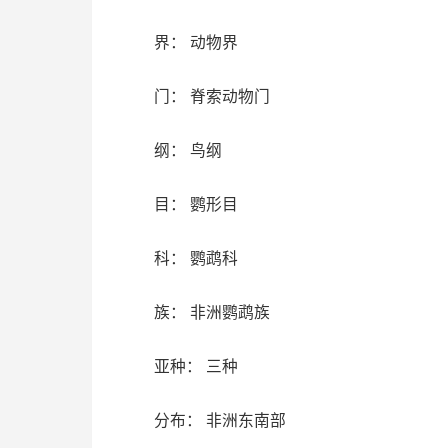
界： 动物界
门： 脊索动物门
纲： 鸟纲
目： 鹦形目
科： 鹦鹉科
族： 非洲鹦鹉族
亚种： 三种
分布： 非洲东南部