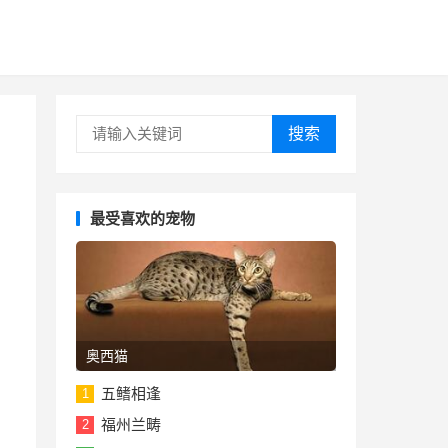
搜索
最受喜欢的宠物
奥西猫
五鳍相逢
1
福州兰畴
2