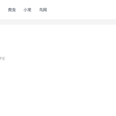
族
爬虫
小宠
鸟网
评论