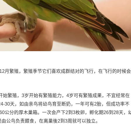
12月繁殖，繁殖季节它们喜欢成群结对的飞行，在飞行的时候会
始繁殖，3岁开始有繁殖能力，4岁可有繁殖成果，不宜经常在
 24-30天，如由亲鸟将幼鸟育至断奶，一年可有2胎，但成功率不
0*60公分的厚木巢箱。一次会产下2到3枚卵，孵化期26到28天，
是由公鸟负责餵食，在离巢後2到3周就可以独立。