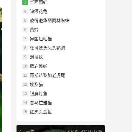
华西雨蛙
3
缺颌花龟
4
彼得逊华丽雨林蜘蛛
5
黄蛉
6
异国短毛猫
7
杜可波氏凤头鹦鹉
8
滑鼠蛇
9
蓝岩鬣蜥
10
哥斯达黎加老虎尾
11
埃及猫
12
银屏灯鱼
13
喜马拉雅猫
14
红虎头金鱼
15
上一篇
2023年6月4日 06:46