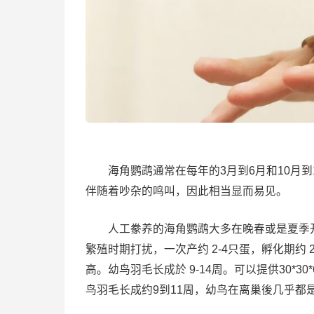
海角鹦鹉通常在每年的3月到6月和10月到
伴随着吵杂的鸣叫，因此相当显而易见。
人工豢养的海角鹦鹉大多在晚春或是夏季开
繁殖时期打扰，一次产约 2-4只蛋，孵化期约
高。幼鸟羽毛长成於 9-14周。可以提供30*3
鸟羽毛长成约9到11周，幼鸟在离巢後几乎都