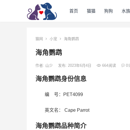
首页
猫猫
狗狗
水
猫网
小宠
海角鹦鹉
海角鹦鹉
作者:
山少
发布: 2023年6月4日
664
阅读
0
海角鹦鹉身份信息
编 号：PET4099
英文名： Cape Parrot
海角鹦鹉品种简介