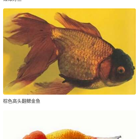
棕色高头翻鳃金鱼