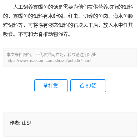
人工饲养霞蝶鱼的话是需要为他们提供营养均衡的饵料
的，霞蝶鱼的饵料有水蚯蚓、红虫、切碎的鱼肉、海水鱼颗
粒饲料等，可将涂有液态饵料的石块风干后，放入水中任其
吸食。不可和无脊椎动物混养。
本文来自网络，不代表猫网立场，转载请注明出处：
https://www.maocom.com/shuizu/pet5357.html
打赏
89
赞
作者:
山少