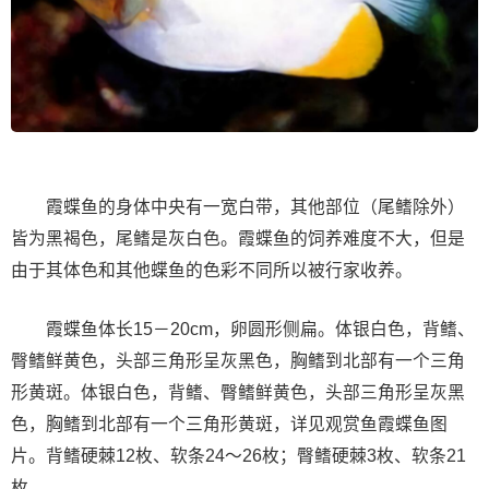
霞蝶鱼的身体中央有一宽白带，其他部位（尾鳍除外）
皆为黑褐色，尾鳍是灰白色。霞蝶鱼的饲养难度不大，但是
由于其体色和其他蝶鱼的色彩不同所以被行家收养。
霞蝶鱼体长15－20cm，卵圆形侧扁。体银白色，背鳍、
臀鳍鲜黄色，头部三角形呈灰黑色，胸鳍到北部有一个三角
形黄斑。体银白色，背鳍、臀鳍鲜黄色，头部三角形呈灰黑
色，胸鳍到北部有一个三角形黄斑，详见观赏鱼霞蝶鱼图
片。背鳍硬棘12枚、软条24～26枚；臀鳍硬棘3枚、软条21
枚。