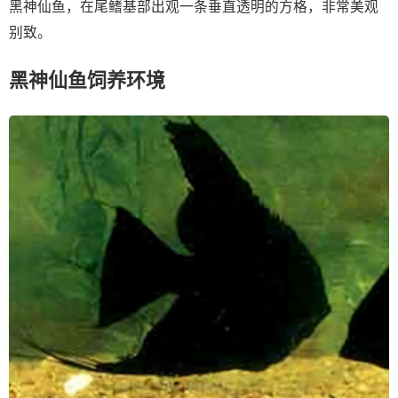
黑神仙鱼，在尾鳍基部出观一条垂直透明的方格，非常美观
别致。
黑神仙鱼饲养环境