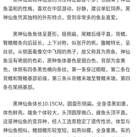
鱼温和的性格，喜欢在中层游动，好静，建议单缸饲养。黑
神仙鱼凭其独特的外形特点，受到非常多的鱼友喜爱。
黑神仙鱼鱼体呈菱形，极侧扁，尾鳍后缘平直，背鳍、
臀鳍鳍条向后延长，上下对称，似张开的帆。腹鳍特长，呈
丝状。从侧面看像空中飞翔的燕子，故又称其为燕鱼、神仙
鱼没有艳丽的色彩，原种鱼体基色是银白色，背部为金黄
色，体侧有四条黑色横向条纹，第一条穿过眼眶，第二条在
背鳍和臀鳍基部前缘，第三条从背鳍末端至臀鳍末端，第四
条在尾柄基部。
黑神仙鱼体长10-15CM，圆盘形侧扁。全身漆黑如墨，
体色鲜亮。雄鱼个体较大，头顶圆厚微凸，雌鱼头顶平直。
这是神仙鱼的变异种，经人工选育稳定了遗传性状。体型与
神仙鱼相似，鳍翅鳍形较宽短，如燕似蝶，全身墨黑。有的