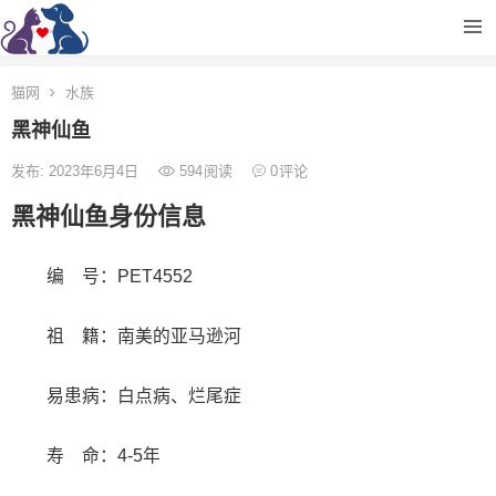
猫网
水族
黑神仙鱼
发布: 2023年6月4日
594
阅读
0
评论
黑神仙鱼身份信息
编 号：PET4552
祖 籍：南美的亚马逊河
易患病：白点病、烂尾症
寿 命：4-5年