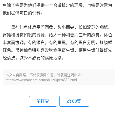
鱼除了需要为他们提供一个合适稳定的环境，也需要注意为
他们提供可口的饲料。
黑神仙鱼体扁平若圆盘，头小而尖，长如流苏的胸鳍、
臀鳍和挺拔如帆的背鳍，给人一种和善而庄严的感觉。体色
丰富而协调，有的银白，有的墨黑，有的黑白分明，虹膜鲜
红色。黑神仙鱼特别喜爱吃食活饵生饵，使用生饵时最好先
经清洗，减少不必要的病原污染。
本文来自网络，不代表猫网立场，转载请注明出处：
https://www.maocom.com/shuizu/pet4552.html
打赏
88
赞