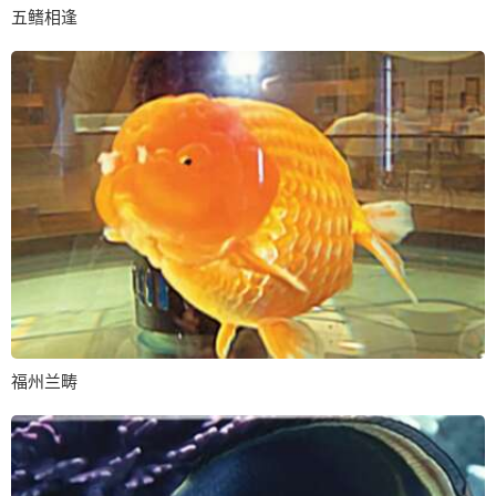
五鳍相逢
福州兰畴