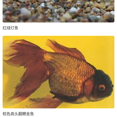
红绿灯鱼
棕色高头翻鳃金鱼