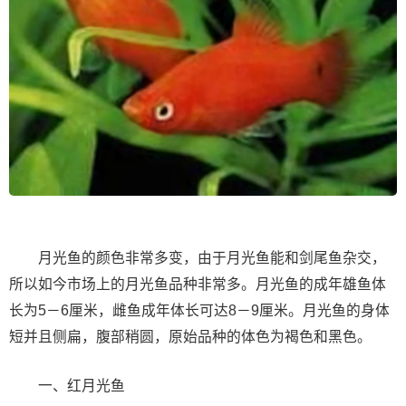
月光鱼的颜色非常多变，由于月光鱼能和剑尾鱼杂交，
所以如今市场上的月光鱼品种非常多。月光鱼的成年雄鱼体
长为5－6厘米，雌鱼成年体长可达8－9厘米。月光鱼的身体
短并且侧扁，腹部稍圆，原始品种的体色为褐色和黑色。
一、红月光鱼