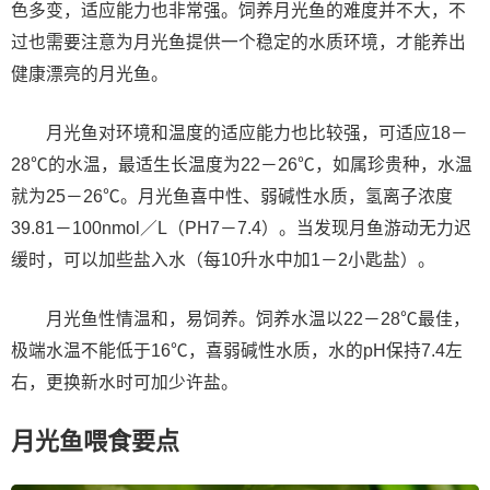
色多变，适应能力也非常强。饲养月光鱼的难度并不大，不
过也需要注意为月光鱼提供一个稳定的水质环境，才能养出
健康漂亮的月光鱼。
月光鱼对环境和温度的适应能力也比较强，可适应18－
28℃的水温，最适生长温度为22－26℃，如属珍贵种，水温
就为25－26℃。月光鱼喜中性、弱碱性水质，氢离子浓度
39.81－100nmol／L（PH7－7.4）。当发现月鱼游动无力迟
缓时，可以加些盐入水（每10升水中加1－2小匙盐）。
月光鱼性情温和，易饲养。饲养水温以22－28℃最佳，
极端水温不能低于16℃，喜弱碱性水质，水的pH保持7.4左
右，更换新水时可加少许盐。
月光鱼喂食要点