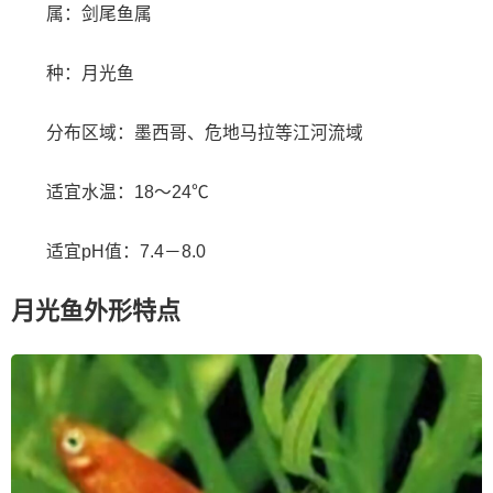
属：剑尾鱼属
种：月光鱼
分布区域：墨西哥、危地马拉等江河流域
适宜水温：18～24℃
适宜pH值：7.4－8.0
月光鱼外形特点