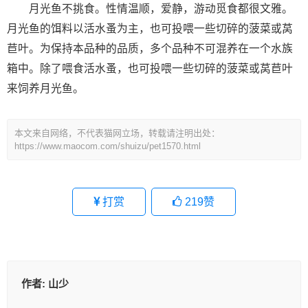
月光鱼不挑食。性情温顺，爱静，游动觅食都很文雅。
月光鱼的饵料以活水蚤为主，也可投喂一些切碎的菠菜或莴
苣叶。为保持本品种的品质，多个品种不可混养在一个水族
箱中。除了喂食活水蚤，也可投喂一些切碎的菠菜或莴苣叶
来饲养月光鱼。
本文来自网络，不代表猫网立场，转载请注明出处：
https://www.maocom.com/shuizu/pet1570.html
打赏
219
赞
作者:
山少