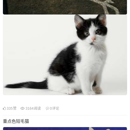
335
赞
3164
阅读
0
评论
重点色短毛猫