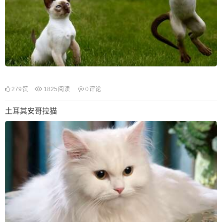
279
赞
1825
阅读
0
评论
土耳其安哥拉猫