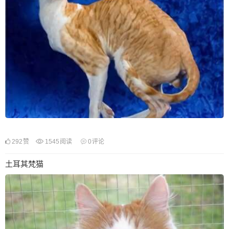
292
赞
1545
阅读
0
评论
土耳其梵猫