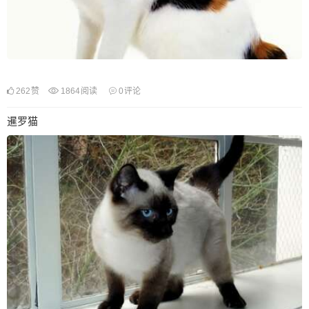
262
赞
1864
阅读
0
评论
暹罗猫