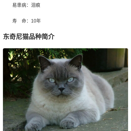
易患病：泪痕
寿 命：10年
东奇尼猫品种简介