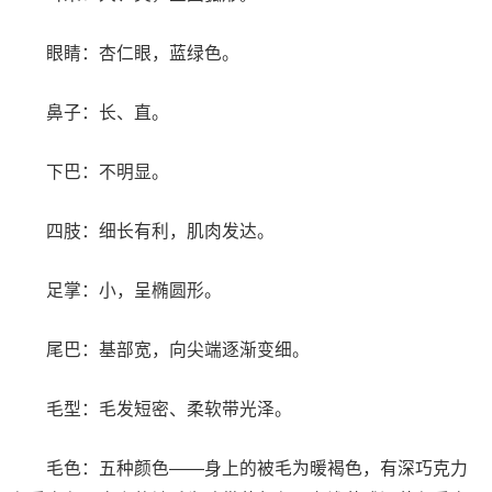
眼睛：杏仁眼，蓝绿色。
鼻子：长、直。
下巴：不明显。
四肢：细长有利，肌肉发达。
足掌：小，呈椭圆形。
尾巴：基部宽，向尖端逐渐变细。
毛型：毛发短密、柔软带光泽。
毛色：五种颜色——身上的被毛为暖褐色，有深巧克力