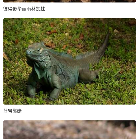
彼得逊华丽雨林蜘蛛
蓝岩鬣蜥