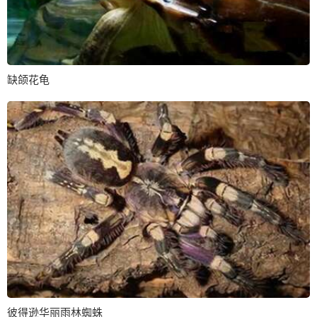
缺颌花龟
彼得逊华丽雨林蜘蛛