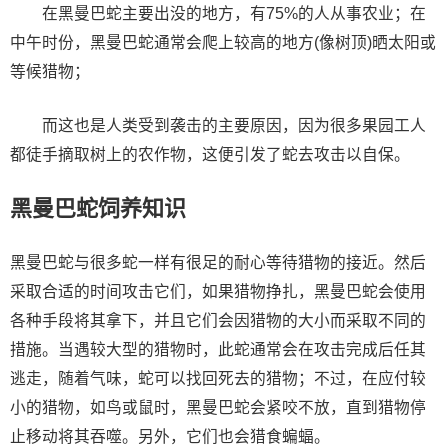
在黑曼巴蛇主要出没的地方，有75%的人从事农业；在
中午时份，黑曼巴蛇通常会爬上较高的地方(像树顶)晒太阳或
等候猎物；
而这也是人类受到袭击的主要原因，因为很多果园工人
都徒手摘取树上的农作物，这便引发了蛇去攻击以自保。
黑曼巴蛇饲养知识
黑曼巴蛇与很多蛇一样有很足的耐心等待猎物的接近。然后
采取合适的时间攻击它们，如果猎物挣扎，黑曼巴蛇会使用
各种手段将其拿下，并且它们会因猎物的大小而采取不同的
措施。当遇较大型的猎物时，此蛇通常会在攻击完成后任其
逃走，随着气味，蛇可以找回死去的猎物；不过，在应付较
小的猎物，如鸟或鼠时，黑曼巴蛇会紧咬不放，直到猎物停
止移动将其吞噬。另外，它们也会猎食蝙蝠。