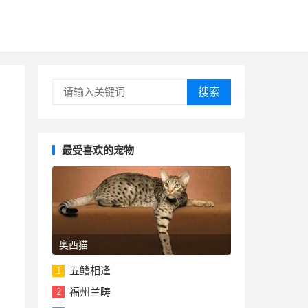
搜索
最受喜欢的宠物
奥西猫
五鳍相逢
1
福州兰畴
2