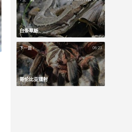
白条草蜥
下一篇
06:23
哥伦比亚镭射