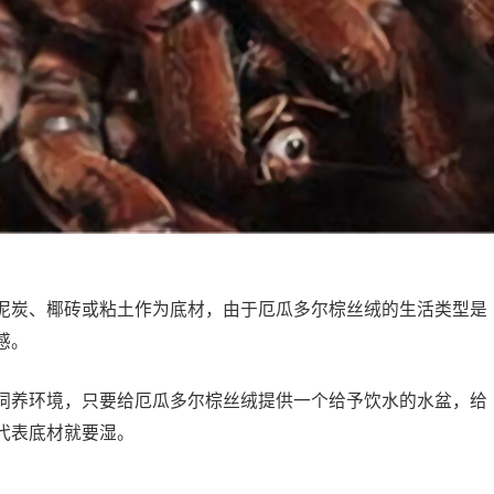
炭、椰砖或粘土作为底材，由于厄瓜多尔棕丝绒的生活类型是
感。
养环境，只要给厄瓜多尔棕丝绒提供一个给予饮水的水盆，给
代表底材就要湿。