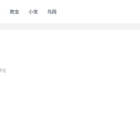
族
爬虫
小宠
鸟网
评论