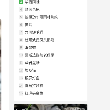
华西雨蛙
3
缺颌花龟
4
彼得逊华丽雨林蜘蛛
5
黄蛉
6
异国短毛猫
7
杜可波氏凤头鹦鹉
8
滑鼠蛇
9
哥斯达黎加老虎尾
10
蓝岩鬣蜥
11
埃及猫
12
银屏灯鱼
13
喜马拉雅猫
14
红虎头金鱼
15
上一篇
2023年6月3日 06:45