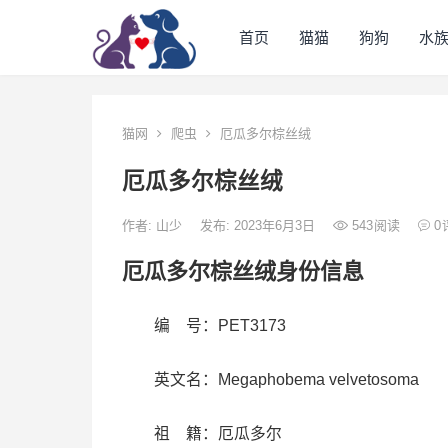
首页
猫猫
狗狗
水
猫网
爬虫
厄瓜多尔棕丝绒
厄瓜多尔棕丝绒
作者:
山少
发布: 2023年6月3日
543
阅读
0
厄瓜多尔棕丝绒身份信息
编 号：PET3173
英文名：Megaphobema velvetosoma
祖 籍：厄瓜多尔