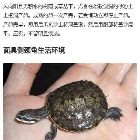
风向阳且无积水的树荫或草丛下，尤喜在松软湿润的砂粉土
上挖洞产卵。成熟的卵一次产完，若受惊动立即停止产卵。
产卵完毕，即用后爪扒沙土将洞盖没，然后用腹部将盖沙磨
平、压实，不留明显痕迹。
面具侧颈龟生活环境