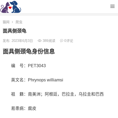
猫网
爬虫
面具侧颈龟
发布: 2023年6月3日
389
阅读
0
评论
面具侧颈龟身份信息
编 号：PET3043
英文名：Phrynops williamsi
祖 籍：南美洲；阿根廷，巴拉圭，乌拉圭和巴西
易患病：腐皮