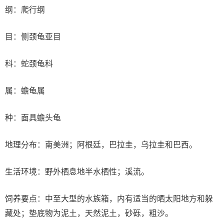
纲：爬行纲
目：侧颈龟亚目
科：蛇颈龟科
属：蟾龟属
种：面具蟾头龟
地理分布：南美洲；阿根廷，巴拉圭，乌拉圭和巴西。
生活环境：野外栖息地半水栖性；溪流。
饲养要点：中至大型的水族箱，内有适当的晒太阳地方和躲
藏处；垫底物为泥土，天然泥土，砂砾，粗沙。