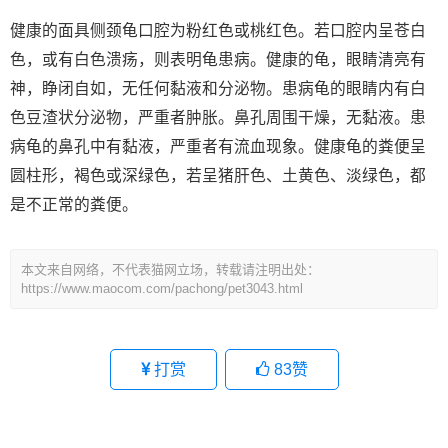
健康的面具侧颈龟口腔为粉红色或桃红色。若口腔内呈苍白
色，或有白色溃疡，则表明龟患病。健康的龟，眼睛清亮有
神，睁闭自如，无任何黏液和分泌物。患病龟的眼睛内有白
色豆渣状分泌物，严重者肿胀。鼻孔周围干燥，无黏液。患
病龟的鼻孔中有黏液，严重者有流血现象。健康龟的粪便呈
圆柱形，褐色或深绿色，若呈猪肝色、土黄色、淡绿色，都
是不正常的粪便。
本文来自网络，不代表猫网立场，转载请注明出处：
https://www.maocom.com/pachong/pet3043.html
打赏
83
赞