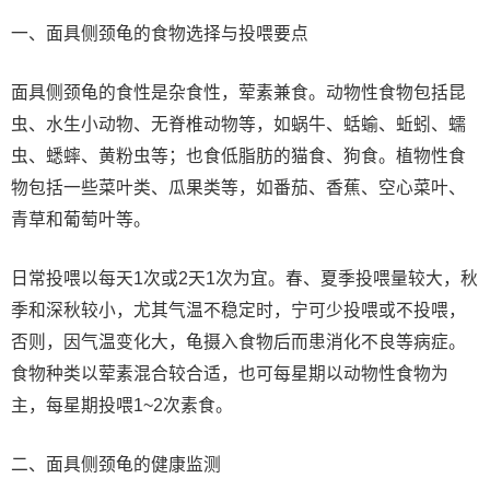
一、面具侧颈龟的食物选择与投喂要点
面具侧颈龟的食性是杂食性，荤素兼食。动物性食物包括昆
虫、水生小动物、无脊椎动物等，如蜗牛、蛞蝓、蚯蚓、蠕
虫、蟋蟀、黄粉虫等；也食低脂肪的猫食、狗食。植物性食
物包括一些菜叶类、瓜果类等，如番茄、香蕉、空心菜叶、
青草和葡萄叶等。
日常投喂以每天1次或2天1次为宜。春、夏季投喂量较大，秋
季和深秋较小，尤其气温不稳定时，宁可少投喂或不投喂，
否则，因气温变化大，龟摄入食物后而患消化不良等病症。
食物种类以荤素混合较合适，也可每星期以动物性食物为
主，每星期投喂1~2次素食。
二、面具侧颈龟的健康监测