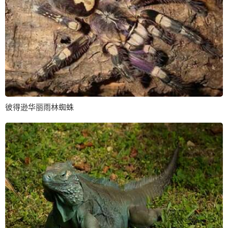
彼得逊华丽雨林蜘蛛