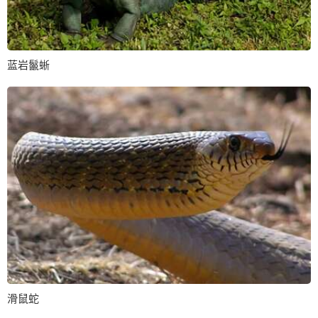
蓝岩鬣蜥
滑鼠蛇