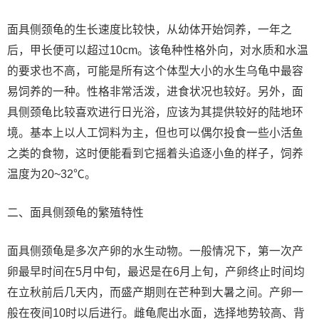
面具侧颈龟的生长速度比较快，从幼体开始饲养，一年之
后，甲长便可以超过10cm。该龟种性格外向，对水质和水温
的要求也不高，可能是所有这个体型大小的水生乌龟中最容
易饲养的一种。性格非常活泼，进食状况也较好。另外，面
具侧颈龟比较喜欢进行日光浴，应该为其提供较好的陆地环
境。基本上以人工饲料为主，但也可以偶尔投食一些小活鱼
之类的食物，这时便能看到它摇着头追逐小鱼的样子，饲养
温度为20~32℃。
二、面具侧颈龟的繁殖特性
面具侧颈龟是多次产卵的水生动物。一般情况下，第一次产
卵最早时间在5月中旬，最迟是在6月上旬，产卵终止时间均
在立秋前后几天内，而盛产期则在芒种到大暑之间。产卵一
般在夜间10时以后进行。雌龟爬出水面，选择地势较高、背