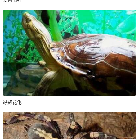
华西雨蛙
缺颌花龟