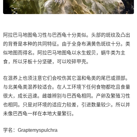
阿拉巴马地图龟习性与巴西龟十分类似。头部的斑纹及凸出
的背脊是本种的共同特征。由于全身布满黄色斑纹十分。类
似地图而得名。阿拉巴马地图龟以水生蚬贝，蜗牛类为主
食，所以牙板十分坚硬，可以咬碎甲壳。
在混养上也须注意它们会咬伤其它温和龟类的尾巴或颈部。
与北美龟类混养较适合。在人工环境下任何食物都吃且食量
很大，成长迅速。雌雄辨别与巴西龟相同。产卵及繁殖习性
也相同。只是对环境的适应力较差，引进数量较少。所以并
未像巴西龟一样在本地大量繁衍。
学名：Graptemyspulchra