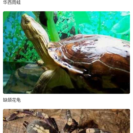
华西雨蛙
缺颌花龟