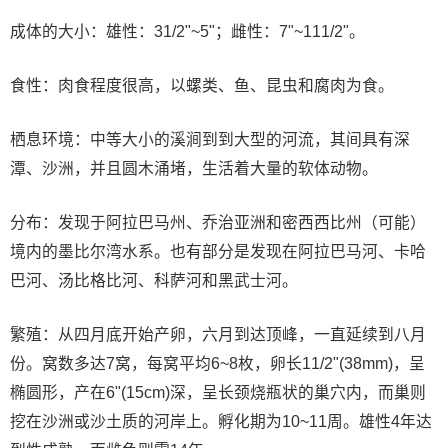
成体的大小：雄性：31/2"~5"；雌性：7"~111/2"。
食性：肉食程度很高，以螺类、鱼、昆虫和腐肉为食。
栖息环境：中等大小的溪涧到到大型的河流，其间具有深
潭、沙洲，并且圆木涌堵，生活着大量的软体动物。
分布：发现于阿拉巴马州、乔治亚洲和密西西比州（可能）
境内的墨比尔湾水系。也有部分是发现在阿拉巴马河、卡哈
巴河、汤比格比河、科萨河和黑武士河。
繁殖：从四月底开始产卵，六月到达顶峰，一直延续到八月
份。窝数多达7窝，每窝平均6~8枚，卵长11/2"(38mm)，呈
椭圆形，产在6"(15cm)深，呈长颈烧瓶状的巢穴内，而巢则
挖在沙洲或沙土质的河岸上。孵化期为10~11周。雄性4年达