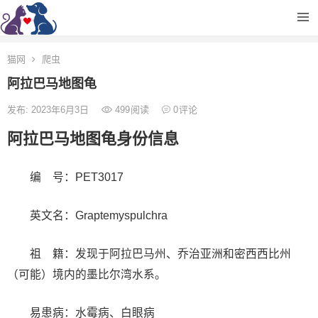
猫网
爬虫
阿拉巴马地图龟
发布: 2023年6月3日
499
阅读
0
评论
阿拉巴马地图龟身份信息
编 号：PET3017
英文名：Graptemyspulchra
祖 籍：发现于阿拉巴马州、乔治亚洲和密西西比州
（可能）境内的墨比尔湾水系。
易患病：水霉病、白眼病