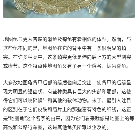
地图龟与更为普遍的滑龟及锦龟有着相似的体型。然而，与
这些龟不同的是，地图龟在它的背甲中有一条很明显的嵴
突。在许多种类中，这条嵴突更像是伸向后上方的大型刺突
或瘤节。这个特点使地图龟又有了另一个俗名：锯齿脊龟。
大多数地图龟背甲后部的缘盾也向后突出，使背甲的后缘呈
现为明显的锯齿状。有些种类具有巨大的头部和颚部，这使
得它们可以咬碎蜗牛和其他的软体动物。末了，最引人注目
的区别在于它们皮肤和盾片上的那些富有特色的细线，这正
是“地图龟”这个名字的由来，因为它们看来就像是地图上的等
高线和公路行车图，这是其他龟类所难以企及的。