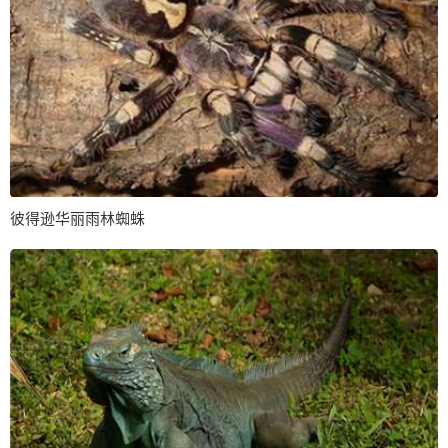
彼得逊华丽雨林蜘蛛