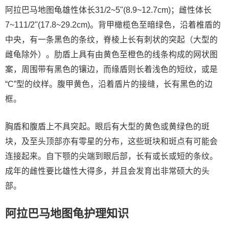
阿拉巴马地图龟雄性体长31/2~5"(8.9~12.7cm)；雌性体长
7~111/2"(17.8~29.2cm)。背甲橄榄色至暗绿色，沿着椎盾的
中央，有一条黑色的条纹，脊棱上长有刺状的突起（大型的
雌龟除外）。肋盾上具有由黄色至橙色的线条构成的网状图
案，周围带有黑色的镶边，而缘盾则长着浅色的短纹，或是
“C”型的纹样。腹甲黄色，沿着盾片的接缝，长有黑色的边
框。
胸盾和腹盾上不具突起。眼后有大型的黄色或黄绿色的斑
块，及至头顶部亦有零星的分布，这些斑块和斑点有可能会
连接起来。自下颚的尖端到眼后部，长有或长或短的条纹。
成年的雌性要比雄性大得多，并且会发育出非常硕大的头
部。
阿拉巴马地图龟护理知识