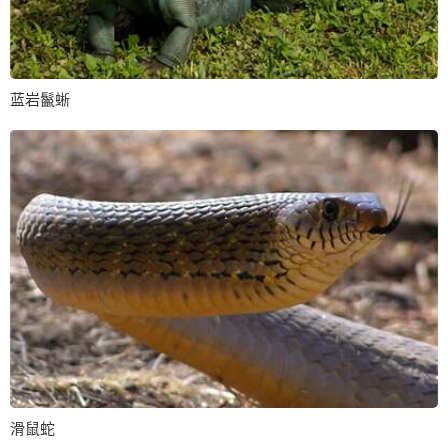
蓝岩鬣蜥
滑鼠蛇