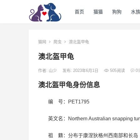
首页
猫猫
狗狗
水
猫网
爬虫
澳北盔甲龟
澳北盔甲龟
作者:
山少
发布: 2023年6月1日
505
阅读
0
澳北盔甲龟身份信息
编 号：PET1795
英文名：Northern Australian snapping turt
祖 籍：分布于康涅狄格州西南部和长岛