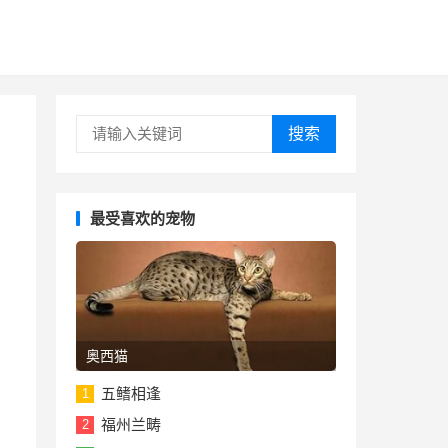
搜索
最受喜欢的宠物
奥西猫
五鳍相逢
1
福州兰畴
2