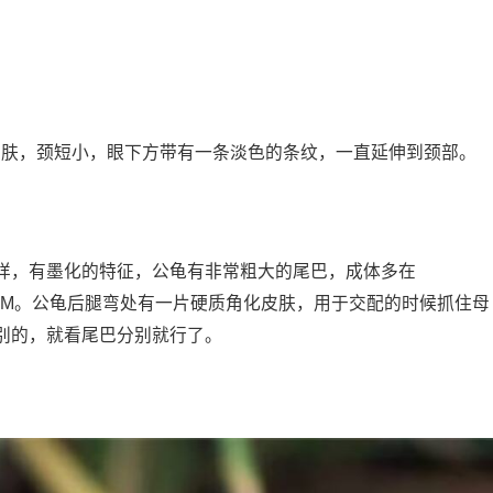
皮肤，颈短小，眼下方带有一条淡色的条纹，一直延伸到颈部。
样，有墨化的特征，公龟有非常粗大的尾巴，成体多在
13CM。公龟后腿弯处有一片硬质角化皮肤，用于交配的时候抓住母
别的，就看尾巴分别就行了。