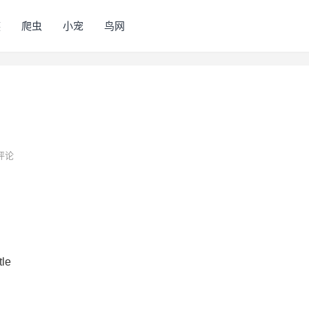
族
爬虫
小宠
鸟网
评论
le