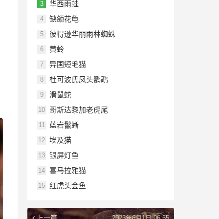
华西雨蛙
3
缺颌花龟
4
彼得逊华丽雨林蜘蛛
5
黄蛉
6
异国短毛猫
7
杜可波氏凤头鹦鹉
8
滑鼠蛇
9
哥斯达黎加老虎尾
10
蓝岩鬣蜥
11
埃及猫
12
银屏灯鱼
13
喜马拉雅猫
14
红虎头金鱼
15
上一篇
2023年6月1日 06:55