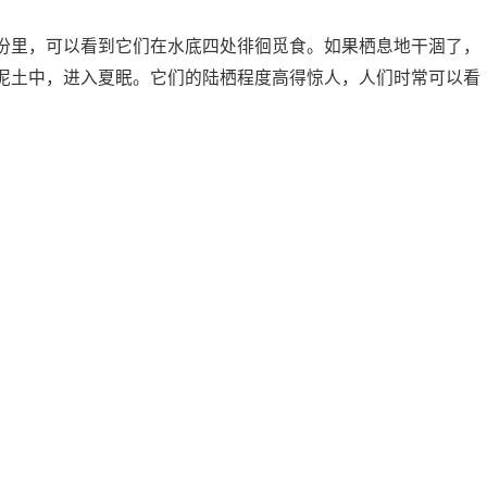
份里，可以看到它们在水底四处徘徊觅食。如果栖息地干涸了，
泥土中，进入夏眠。它们的陆栖程度高得惊人，人们时常可以看