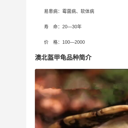
易患病：霉菌病、软体病
寿 命：20—30年
价 格：100—2000
澳北盔甲龟品种简介