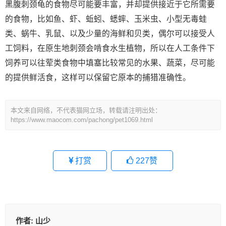
黑腹刺颈龟的食物尽可能要丰富，并却提供接近于它所需要
的食物，比如鱼、虾、蚯蚓、蟋蟀、玉米虫、小型无毒蛙
类、蜗牛、乳鼠、以及少量的海鲜和贝类，偶尔可以接受人
工饲料，在原生地刺颈会啃食水生植物，所以在人工条件下
饲养可以往荤类食物中填塞比较常见的水果、蔬菜，尽可能
的提供鲜活食，这样可以保留它原本的捕猎准确性。
本文来自网络，不代表猫网立场，转载请注明出处：
https://www.maocom.com/pachong/pet1069.html
打赏
227
赞
作者:
山少