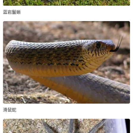
蓝岩鬣蜥
滑鼠蛇