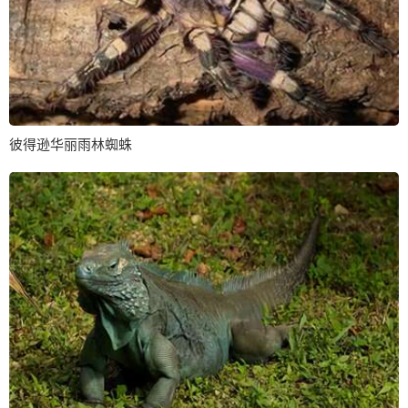
彼得逊华丽雨林蜘蛛