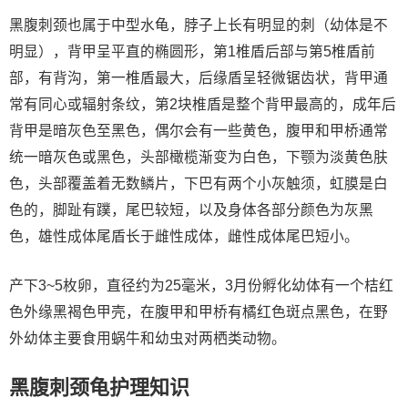
黑腹刺颈也属于中型水龟，脖子上长有明显的刺（幼体是不
明显），背甲呈平直的椭圆形，第1椎盾后部与第5椎盾前
部，有背沟，第一椎盾最大，后缘盾呈轻微锯齿状，背甲通
常有同心或辐射条纹，第2块椎盾是整个背甲最高的，成年后
背甲是暗灰色至黑色，偶尔会有一些黄色，腹甲和甲桥通常
统一暗灰色或黑色，头部橄榄渐变为白色，下颚为淡黄色肤
色，头部覆盖着无数鳞片，下巴有两个小灰触须，虹膜是白
色的，脚趾有蹼，尾巴较短，以及身体各部分颜色为灰黑
色，雄性成体尾盾长于雌性成体，雌性成体尾巴短小。
产下3~5枚卵，直径约为25毫米，3月份孵化幼体有一个桔红
色外缘黑褐色甲壳，在腹甲和甲桥有橘红色斑点黑色，在野
外幼体主要食用蜗牛和幼虫对两栖类动物。
黑腹刺颈龟护理知识