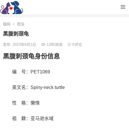
猫网
爬虫
黑腹刺颈龟
发布: 2023年6月1日
1280
阅读
0
评论
黑腹刺颈龟身份信息
编 号：PET1069
英文名：Spiny-neck turtle
性 格：懒惰
祖 籍：亚马逊水域