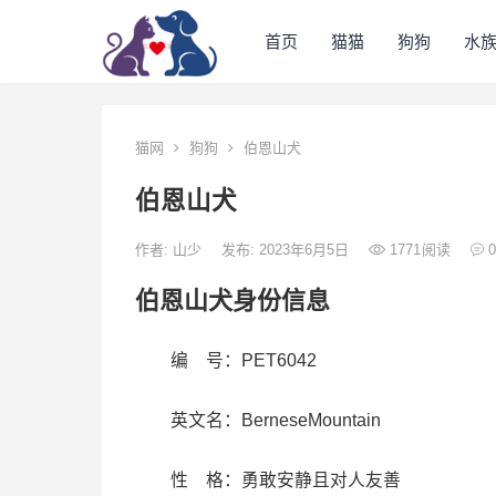
首页
猫猫
狗狗
水
猫网
狗狗
伯恩山犬
伯恩山犬
作者:
山少
发布: 2023年6月5日
1771
阅读
0
伯恩山犬身份信息
编 号：PET6042
英文名：BerneseMountain
性 格：勇敢安静且对人友善