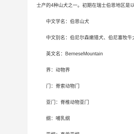
士产的4种山犬之一。初期在瑞士伯恩地区是
中文学名：伯恩山犬
中文别名：伯尼尔森嫩猎犬、伯尼塞牧牛
英文名：BerneseMountain
界：动物界
门：脊索动物门
亚门：脊椎动物亚门
纲：哺乳纲