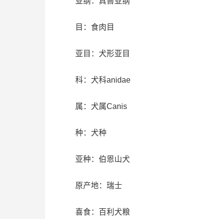
亚纲：真兽亚纲
目：食肉目
亚目：犬形亚目
科：犬科anidae
属：犬属Canis
种：犬种
亚种：伯恩山犬
原产地：瑞士
喜食：百利犬粮