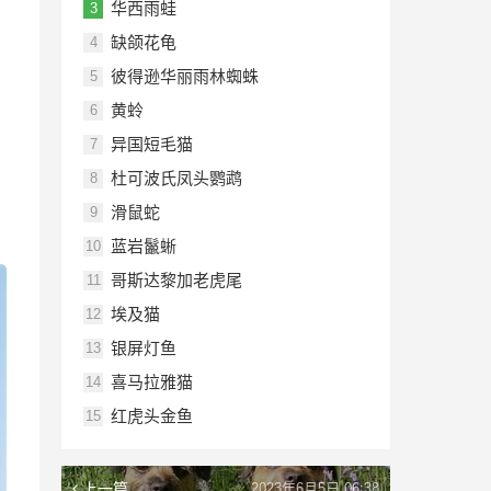
华西雨蛙
3
缺颌花龟
4
彼得逊华丽雨林蜘蛛
5
黄蛉
6
异国短毛猫
7
杜可波氏凤头鹦鹉
8
滑鼠蛇
9
蓝岩鬣蜥
10
哥斯达黎加老虎尾
11
埃及猫
12
银屏灯鱼
13
喜马拉雅猫
14
红虎头金鱼
15
上一篇
2023年6月5日 06:38