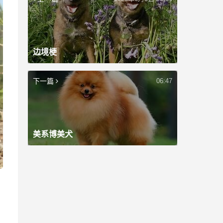
边境梗
下一篇
06:47
美系博美犬