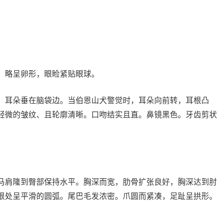
略呈卵形，眼睑紧贴眼球。
耳朵垂在脑袋边。当伯恩山犬警觉时，耳朵向前转，耳根凸
轻微的皱纹、且轮廓清晰。口吻结实且直。鼻镜黑色。牙齿剪状
肩隆到臀部保持水平。胸深而宽，肋骨扩张良好，胸深达到肘
根处呈平滑的圆弧。尾巴毛发浓密。爪圆而紧凑，足趾呈拱形。