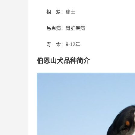
祖 籍：瑞士
易患病：肾脏疾病
寿 命：9-12年
伯恩山犬品种简介