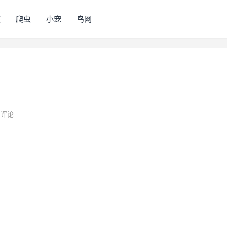
族
爬虫
小宠
鸟网
评论