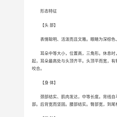
形态特征
【头 部】
表情聪明、活泼而且文雅。眼睛为深棕色、
耳朵中等大小，位置高，三角形。休息时，
起，耳朵最高处与头顶齐平。头顶平而宽，有
咬合。
【身 体】
颈部结实、肌肉发达，中等长度。背线自马
部。后背宽而坚固。腰部结实。臀部宽，到尾