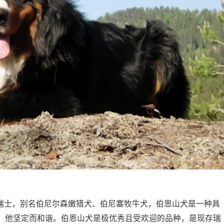
原产地瑞士，别名伯尼尔森嫩猎犬、伯尼塞牧牛犬，伯恩山犬是一种具
。他坚定而和谐。伯恩山犬是极优秀且受欢迎的品种，是现存瑞