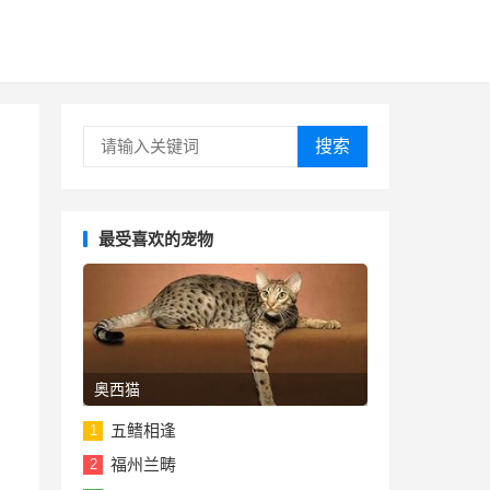
搜索
最受喜欢的宠物
奥西猫
五鳍相逢
1
福州兰畴
2