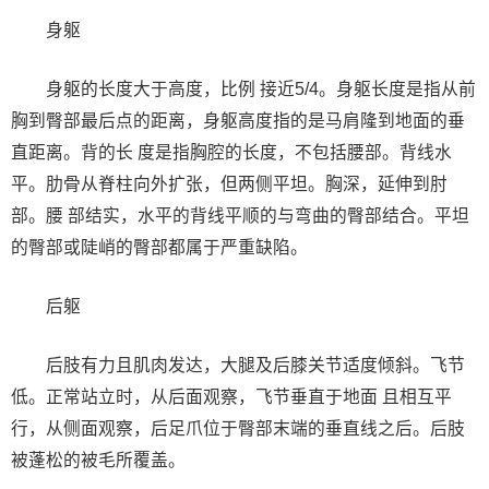
身躯
身躯的长度大于高度，比例 接近5/4。身躯长度是指从前
胸到臀部最后点的距离，身躯高度指的是马肩隆到地面的垂
直距离。背的长 度是指胸腔的长度，不包括腰部。背线水
平。肋骨从脊柱向外扩张，但两侧平坦。胸深，延伸到肘
部。腰 部结实，水平的背线平顺的与弯曲的臀部结合。平坦
的臀部或陡峭的臀部都属于严重缺陷。
后躯
后肢有力且肌肉发达，大腿及后膝关节适度倾斜。飞节
低。正常站立时，从后面观察，飞节垂直于地面 且相互平
行，从侧面观察，后足爪位于臀部末端的垂直线之后。后肢
被蓬松的被毛所覆盖。