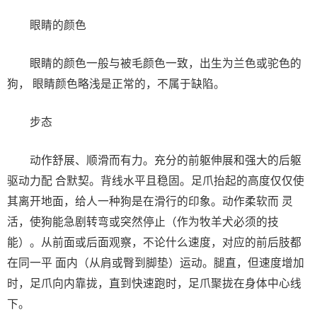
眼睛的颜色
眼睛的颜色一般与被毛颜色一致，出生为兰色或驼色的
狗， 眼睛颜色略浅是正常的，不属于缺陷。
步态
动作舒展、顺滑而有力。充分的前躯伸展和强大的后躯
驱动力配 合默契。背线水平且稳固。足爪抬起的高度仅仅使
其离开地面，给人一种狗是在滑行的印象。动作柔软而 灵
活，使狗能急剧转弯或突然停止（作为牧羊犬必须的技
能）。从前面或后面观察，不论什么速度，对应的前后肢都
在同一平 面内（从肩或臀到脚垫）运动。腿直，但速度增加
时，足爪向内靠拢，直到快速跑时，足爪聚拢在身体中心线
下。