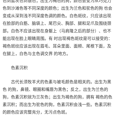
色到蓝灰色到银色；出生为褐色的狗，颜色会变为从巧克力
色到沙滩色等不同深度的颜色；出生为兰色和驼色的狗 也会
变成从深到浅不同深度色调的颜色。白色斑纹，只应该出现
在脸部的白筋、脑袋上、尾巴尖、胸部、腿和足爪及围绕颈
部。白色不应该出现在身躯上（马肩隆之后的部分）、也不
能出现在脸上眼睛周围。有 时出现褐色斑纹是可以接受的：
褐色斑纹应该出现在眉毛、耳朵里面、面颊、尾根下面，及
在腿上，白色与主色调交界 的地方。
色素沉积
古代长须牧羊犬的色素与被毛颜色是相关的。出生为黑
色 的狗，鼻镜、眼圈和嘴唇为黑色；反之，出生为兰色的
狗，色素沉积就为兰灰色；出生为褐色的狗，拥有 褐色的色
素沉积；而出生为驼色的狗，色素沉积会浅一些。色素沉积
的颜色应该完整充分，无污点色斑。