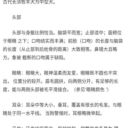
古代长须牧羊犬为中型犬。
头部
头部与身躯比例恰当。脑袋平而宽；止部适中；面颊位
于眼睛 之下；口吻结实而丰满；前脸（口吻）的长度与脑袋
的长度（从止部到后枕骨的距离）大致相等。鼻镜大且略
方。象被 截断的口吻属于缺陷。
眼睛：眼睛大，眼神温柔而友爱，眼睛既不圆也不突
出， 位置分的较开。眉毛圆拱，向两侧分开，有足够的长
度，能与两侧头部被毛平滑接合。（参见‘眼睛颜色 ’）
耳朵：耳朵中等大小，垂耳，覆盖有很长的毛发。与眼
睛处于同一水平线。 当狗警惕时，耳根略微举起。