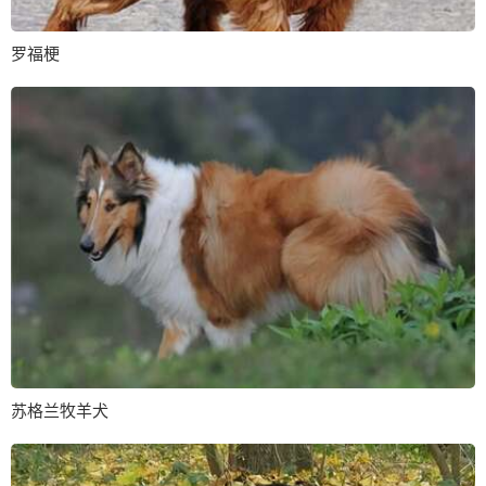
罗福梗
苏格兰牧羊犬