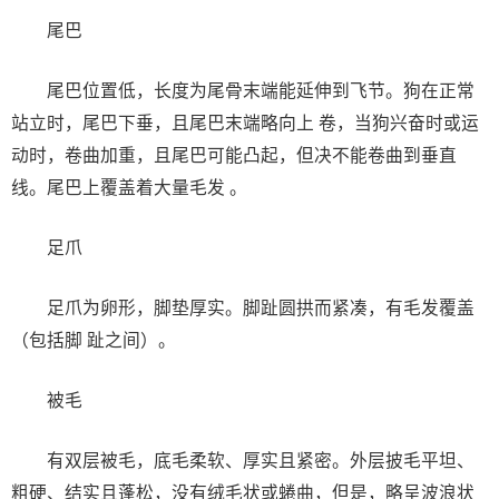
尾巴
尾巴位置低，长度为尾骨末端能延伸到飞节。狗在正常
站立时，尾巴下垂，且尾巴末端略向上 卷，当狗兴奋时或运
动时，卷曲加重，且尾巴可能凸起，但决不能卷曲到垂直
线。尾巴上覆盖着大量毛发 。
足爪
足爪为卵形，脚垫厚实。脚趾圆拱而紧凑，有毛发覆盖
（包括脚 趾之间）。
被毛
有双层被毛，底毛柔软、厚实且紧密。外层披毛平坦、
粗硬、结实且蓬松，没有绒毛状或蜷曲，但是，略呈波浪状