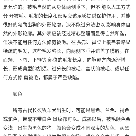
是允许的。被毛自然的从身体两侧垂下，但不 能以人工方式
分 开被毛。毛发的长度和密度应该足够提供保护作用，并能
很好的勾勒出狗的外形轮廓，决不能过分浓密以 影响身体自
然的外形轮廓。其外表应该经过精心整理而显得自然和谐，
但决不能用任何方法修剪被毛。在 头部、鼻梁上覆盖着略显
稀疏的毛发，这些毛发略长，向两侧下垂并遮盖了嘴唇。在
面颊、下唇、下颚等 部位的毛发长度，向胸部方向逐渐增
长，形成典型的胡须。过分长的被毛、丝状的被毛、或以任
何方式修 剪被毛，都属于严重缺陷。
颜色
所有古代长须牧羊犬出生时，可能是黑色、兰色、褐色
或驼色，带或不带白色 斑纹都可以。成熟以后，被毛颜色会
变浅，出生为黑色的狗，颜色会变成不同深度的灰色：从黑