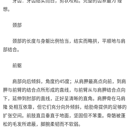
牙齿：牙齿结实而白，剪状咬和。完整的齿系最为 理
想。
颈部
颈部的长度与身躯比例恰当，结实而略拱，平顺地与肩
部结合。
前躯
肩部向后倾斜，角度约45度；从肩胛最高点向前，到肩
胛与前臂的结合点所形成的直线，与前臂从与肩胛结合点向
下，延伸到肘部的直线，正好呈清晰的直角。肩胛骨在马肩
隆 处相互依靠，但它们充分向外倾斜，给肋骨提供的足够的
扩张空间。前肢直且垂直于地面，坚固但不笨重。骨骼被蓬
松的毛发所遮蔽，脚腕柔韧而不软弱。