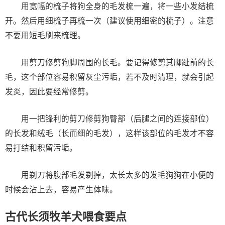
用宽幅的梳子将狗全身的毛发梳一遍，将一些小发结梳
开。然后用细梳子再梳一次（建议使用细密的梳子）。注意
不要用短毛刷来梳理。
用剪刀修剪狗脚周围的长毛。要记得修剪其脚趾前的长
毛，这个部位容易积留灰尘污垢，若不及时清理，就会引起
发炎，因此要经常修剪。
用一把锋利的剪刀修剪狗臀部（后腿之间的连接部位）
的长发和绒毛（长而细的毛发），这样该部位的毛发才不容
易打结和积留污垢。
用剃刀将腹部毛发剃掉，太长太多的发毛狗狗在小便的
时候会沾上去，容易产生体味。
古代长须牧羊犬喂食要点