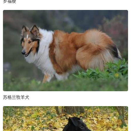
罗福梗
苏格兰牧羊犬