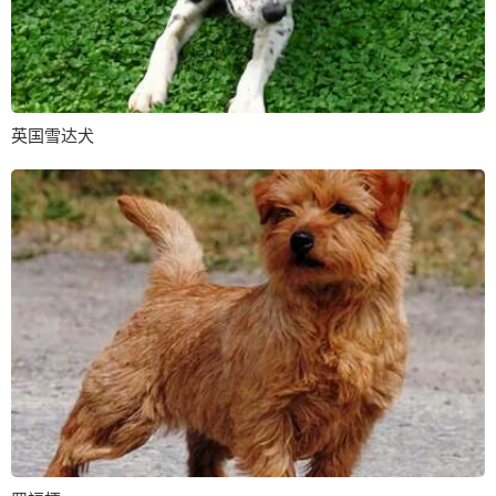
英国雪达犬