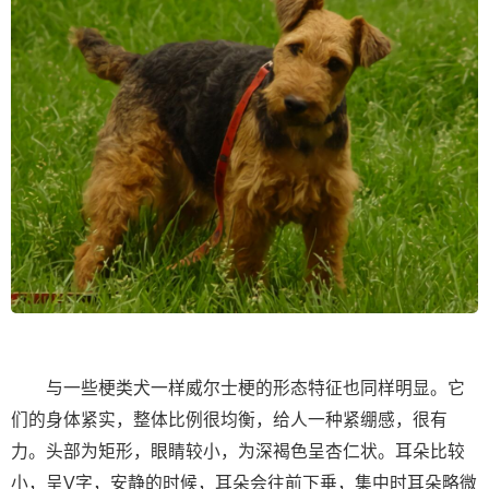
与一些梗类犬一样威尔士梗的形态特征也同样明显。它
们的身体紧实，整体比例很均衡，给人一种紧绷感，很有
力。头部为矩形，眼睛较小，为深褐色呈杏仁状。耳朵比较
小，呈V字，安静的时候，耳朵会往前下垂，集中时耳朵略微