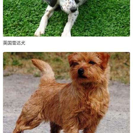
英国雪达犬