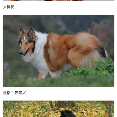
罗福梗
苏格兰牧羊犬