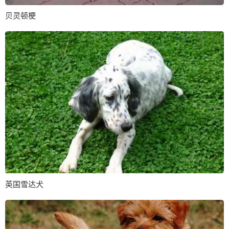
贝灵顿梗
英国雪达犬