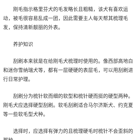
刚毛指示格里芬犬的毛发略长且粗糙，该犬有喜欢运
动，被毛很容易乱成一团，因此需要主人每天帮其梳理毛
发，保持清新靓丽的外表。
养护知识
刮刷本来就是在给刚毛犬梳理时使用的。像西部高地白
和迷你雪纳瑞犬等，都有一层硬硬的表层毛，可以用刮刷进
行日常护理。
刮刷分为梳针软而细的软型和梳针硬而挺的硬型两种。
刚毛犬应选择硬型刮刷。软毛刮刷适合马尔济斯犬、约克夏
等一些软毛型犬种。
选择时，应选择有弹力的且梳理硬毛时梳针不会歪斜的