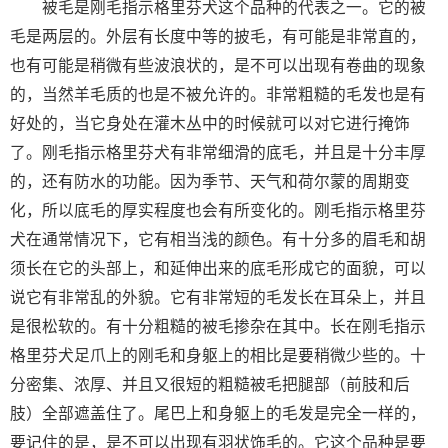
被毛是刚毛指示格里芬犬这个品种的代表之一。它的被
毛是两层的。外层有长度中等的披毛，有可能是非常直的，
也有可能是稍微有些波浪状的，是不可以出现有卷曲的现象
的，当然羊毛质的也是不被允许的。非常粗糙的毛发也是有
好处的，当它身处在灌木丛中的时候就可以对它进行掩饰
了。刚毛指示格里芬犬有非常细滑的底毛，并且是十分丰厚
的，还有防水的功能。因为季节、天气和荷尔蒙的周期变
化，所以底毛的厚实程度也会有所变化的。刚毛指示格里芬
犬在通常情况下，它有相当浅的颜色。有十分多的眉毛和胡
须长在它的头部上，和延伸出来的底毛形成它的面貌，可以
说它有非常乱的外貌。它有非常短的毛发长在耳朵上，并且
是很松软的。有十分粗糙的被毛掺杂在其中。长在刚毛指示
格里芬犬足爪上的刚毛和身躯上的相比是要稍微少些的。十
分密集、浓厚、并且又很短的粗糙被毛把腿部（前肢和后
肢）全部遮盖住了。尾巴上和身躯上的毛发是完全一样的，
要记住的是，是不可以出现有羽状饰毛的。它这个品种是要