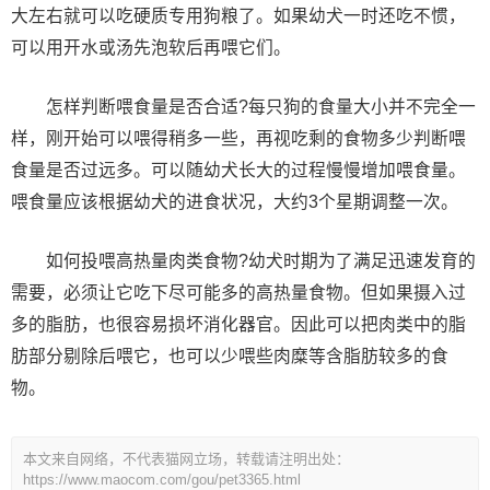
大左右就可以吃硬质专用狗粮了。如果幼犬一时还吃不惯，
可以用开水或汤先泡软后再喂它们。
怎样判断喂食量是否合适?每只狗的食量大小并不完全一
样，刚开始可以喂得稍多一些，再视吃剩的食物多少判断喂
食量是否过远多。可以随幼犬长大的过程慢慢增加喂食量。
喂食量应该根据幼犬的进食状况，大约3个星期调整一次。
如何投喂高热量肉类食物?幼犬时期为了满足迅速发育的
需要，必须让它吃下尽可能多的高热量食物。但如果摄入过
多的脂肪，也很容易损坏消化器官。因此可以把肉类中的脂
肪部分剔除后喂它，也可以少喂些肉糜等含脂肪较多的食
物。
本文来自网络，不代表猫网立场，转载请注明出处：
https://www.maocom.com/gou/pet3365.html