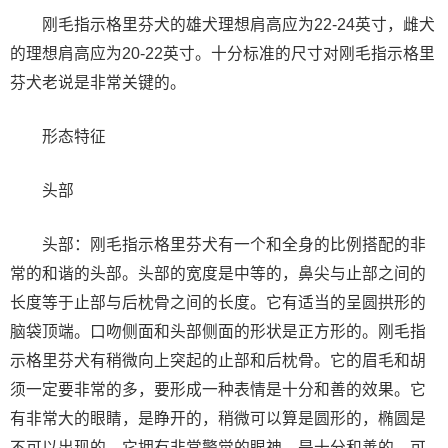
刚毛指示格里芬犬的雄犬理想肩高应为22-24英寸，雌犬
的理想肩高应为20-22英寸。十分标准的尺寸对刚毛指示格里
芬犬老说是非常关键的。
形态特征
头部
头部：刚毛指示格里芬犬有一个和全身的比例搭配的非
常的和谐的头部。头部的宽度是中等的，鼻尖与止部之间的
长度等于止部与后枕骨之间的长度。它有适当的呈圆拱形的
脑袋顶端。口吻侧面和头部侧面的形状是正方形的。刚毛指
示格里芬犬有稍微向上突起的止部和后枕骨。它的眉毛和胡
须一定要非常的多，要形成一种表情是十分和善的效果。它
有非常大的眼睛，是睁开的，稍微可以算是圆形的，椭圆是
不可以出现的。它拥有非常警觉的眼神，是十分和善的，可