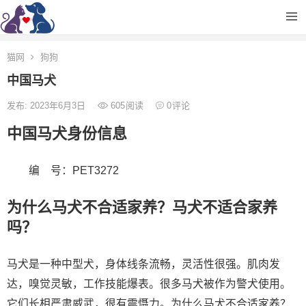
猫网
狗狗
中国马犬
发布: 2023年6月3日
605
阅读
0
评论
中国马犬身份信息
编 号：PET3272
为什么马犬不合适家养？马犬不适合家养
吗？
马犬是一种中型犬，身体线条流畅，灵活性很强。肌肉发
达，嗅觉灵敏，工作技能爆表。很多马犬被作为警犬使用。
它们长相严肃威武，很有震慑力。为什么马犬不合适家养？