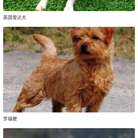
英国雪达犬
罗福梗